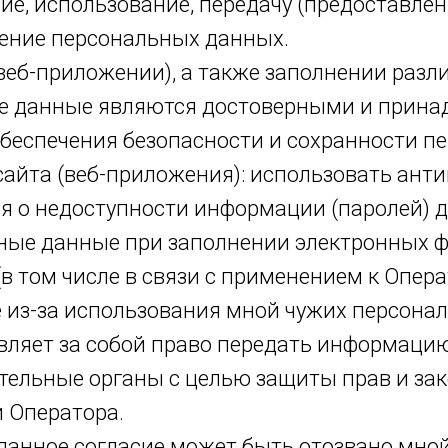
ие, использование, передачу (предоставлени
жение персональных данных.
(веб-приложении), а также заполнении раз
ые данные являются достоверными и прина
беспечения безопасности и сохранности пе
айта (веб-приложения): использовать ант
ься о недоступности информации (паролей) 
ные данные при заполнении электронных ф
(в том числе в связи с применением к Опе
е из-за использования мной чужих персона
тавляет за собой право передать информаци
тельные органы с целью защиты прав и зак
 Оператора.
 данное согласие может быть отозвано мно