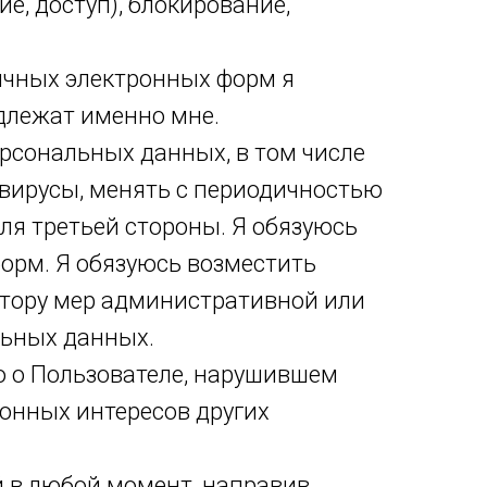
е, доступ), блокирование,
личных электронных форм я
длежат именно мне.
рсональных данных, в том числе
ивирусы, менять с периодичностью
для третьей стороны. Я обязуюсь
орм. Я обязуюсь возместить
ратору мер административной или
льных данных.
ю о Пользователе, нарушившем
онных интересов других
й в любой момент, направив